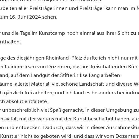
rbeiten aller Preisträgerinnen und Preisträger kann man i
 zum 16. Juni 2024 sehen.
r uns die Tage im Kunstcamp noch einmal aus ihrer Sicht zu s
nthalten:
e des diesjährigen Rheinland-Pfalz durfte ich nicht nur mit 
mit einem Team von Dozenten, das aus freischaffenden Künst
nd, auf dem Landgut der Stifterin Ilse Lang arbeiten.
äume, allerlei Material, viel schöne Landschaft und diverse 
h gänzlich frei arbeiten, und ich fand es besonders beeindr
ch absolut entfaltete.
ur unbeschreiblich viel Spaß gemacht, in dieser Umgebung zu
nsivität, mit der wir uns mit der Kunst beschäftigt haben, a
en und entdecken. Dadurch, dass wir in dieser Ausnahmesitu
r Künstler nicht so geboten wird, und dass wir vom Dozent