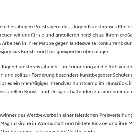
en diesjährigen Preisträgern des „Jugendkunstpreises Rheinl
uen wir uns für sie und gratulieren herzlich zu ihrem große
n Arbeiten in ihrer Mappe gegen landesweite Konkurrenz du
jury aus Kunst- und Designexperten überzeugen.
Jugendkunstpreis jährlich – in Erinnerung an die früh verst
n und soll zur Förderung besonders kunstbegabter Schüler 
ibt es ein mehrtägiges intensives Kunstcamp im Hunsrück, in 
fessionellen Kunst- und Designschaffenden zusammenfinden
inner des Wettbewerbs in einer feierlichen Preisverleihung
r Magnuskirche in Worms statt und bildete für Zoe und ihre M
 Abschluss eines erfolgreichen Wettbewerbs.